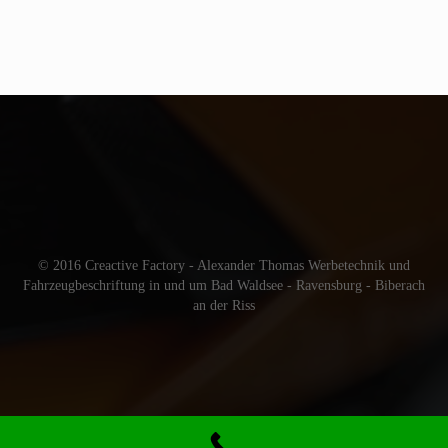
© 2016 Creactive Factory - Alexander Thomas Werbetechnik und
Fahrzeugbeschriftung in und um Bad Waldsee - Ravensburg - Biberach
an der Riss