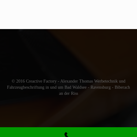
© 2016 Creactive Factory - Alexander Thomas Werbetechnik und
Fahrzeugbeschriftung in und um Bad Waldsee - Ravensburg - Biberach
an der Riss